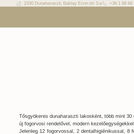
2330 Dunaharaszti, Baktay Ervin tér 3.a
+36 1 88 66
Tősgyökeres dunaharaszti lakosként, több mint 30 é
új fogorvosi rendelővel, modern kezelőegységekke
Jelenleg 12 fogorvossal, 2 dentalhigiénikussal, 8