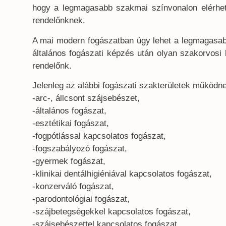
hogy a legmagasabb szakmai színvonalon elérhető
rendelőnknek.
A mai modern fogászatban úgy lehet a legmagasabb
általános fogászati képzés után olyan szakorvosi 
rendelőnk.
Jelenleg az alábbi fogászati szakterületek működn
-arc-, állcsont szájsebészet,
-általános fogászat,
-esztétikai fogászat,
-fogpótlással kapcsolatos fogászat,
-fogszabályozó fogászat,
-gyermek fogászat,
-klinikai dentálhigiéniával kapcsolatos fogászat,
-konzerváló fogászat,
-parodontológiai fogászat,
-szájbetegségekkel kapcsolatos fogászat,
-szájsebészettel kapcsolatos fogászat,