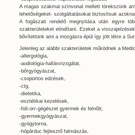
A magas szakmai színvonal mellett törekszünk arr
lehetőségeket- szolgáltatásokat biztosítsuk azokn
A fogászati rendelő megnyitása után egyre tö
szakterületeket elindítani. Ezeket a visszajelzése
bővítettünk ami a mozgásra épül így jött létre a Sur
Jelenleg az alábbi szakterületek működnek a Medic
-allergológia,
-audiológia-hallásvizsgálat,
-bőrgyógyászat,
-csoportos edzések,
-ctg,
-dietetika,
-esztétikai kezelések,
-füll-orr-gégészet gyermek és felnőtt,
-gyermekgyógyászat,
-gyógytorna,
-hópárduc fejlesztő falmászás,