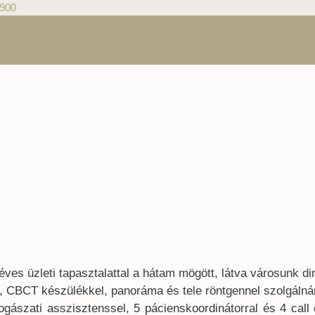
 900
ves üzleti tapasztalattal a hátam mögött, látva városunk d
l, CBCT készülékkel, panoráma és tele röntgennel szolgáln
 fogászati asszisztenssel, 5 pácienskoordinátorral és 4 ca