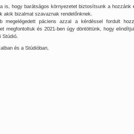
a is, hogy barátságos környezetet biztosítsunk a hozzánk é
ak akik bizalmat szavaznak rendelőnknek.
bb megelégedett páciens azzal a kérdéssel fordult hoz
ket megfontoltuk és 2021-ben úgy döntöttünk, hogy elindítju
i Stúdió.
alban és a Stúdióban,