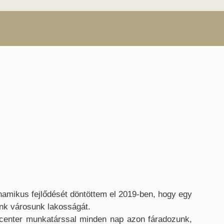
inamikus fejlődését döntöttem el 2019-ben, hogy egy
ánk városunk lakosságát.
ll center munkatárssal minden nap azon fáradozunk,